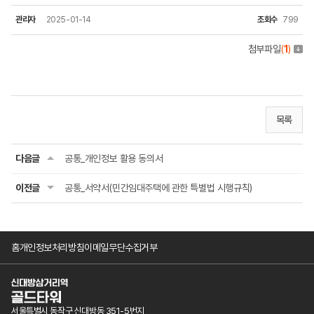
관리자
2025-01-14
조회수
799
첨부파일
(
1
)
목록
다음글
공통_개인정보 활용 동의서
이전글
공통_서약서(민간임대주택에 관한 특별법 시행규칙)
홈
개인정보처리방침
이메일무단수집거부
서울특별시 동작구 신대방동 351-5번지