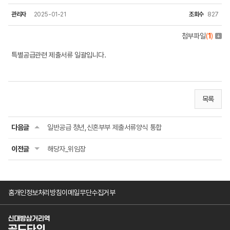
관리자
2025-01-21
조회수
827
첨부파일
(
1
)
특별공급관련 제출서류 일괄입니다.
목록
다음글
일반공급 청년,신혼부부 제출서류양식 통합
이전글
해당자_위임장
홈
개인정보처리방침
이메일무단수집거부